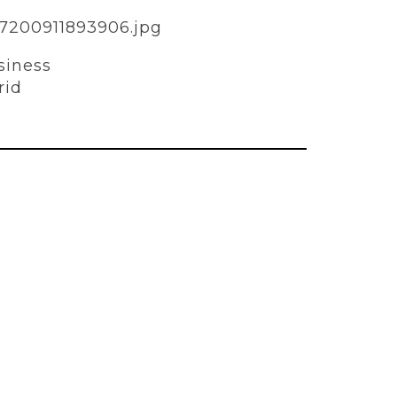
siness
rid